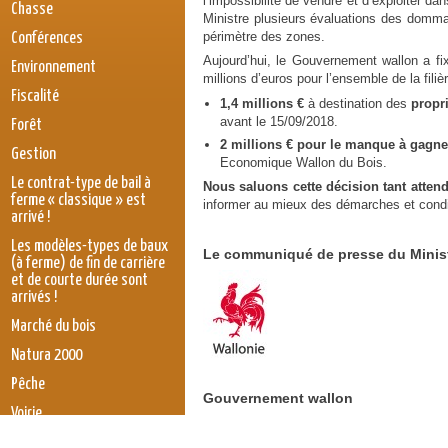
l’impossibilité de vendre et d’exploiter d
Chasse
Ministre plusieurs évaluations des domma
périmètre des zones.
Conférences
Aujourd’hui, le Gouvernement wallon a f
Environnement
millions d’euros pour l’ensemble de la fil
Fiscalité
1,4 millions €
à destination des
propri
avant le 15/09/2018.
Forêt
2 millions € pour le manque à gagner
Gestion
Economique Wallon du Bois.
Le contrat-type de bail à
Nous saluons cette décision tant atten
ferme « classique » est
informer au mieux des démarches et condit
arrivé !
Les modèles-types de baux
Le communiqué de presse du Ministr
(à ferme) de fin de carrière
et de courte durée sont
rw.jpg
arrivés !
Marché du bois
Natura 2000
Pêche
Gouvernement wallon
Voirie
législation