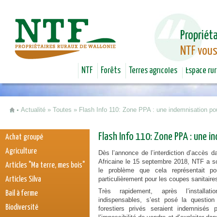
Jum
Propriéta
NTF vous
NTF
Forêts
Terres agricoles
Espace rur
Actualité
»
Toutes
»
Flash Info 110: Zone PPA : une indemnisation pou
Vous êtes ici
Flash Info 110: Zone PPA : une i
Achat groupé
Agriculture
Dès l’annonce de l’interdiction d’accès 
Africaine le 15 septembre 2018, NTF a so
Articles "Ma terre, mes bois"
le problème que cela représentait pou
Articles Silva
particulièrement pour les coupes sanitaire
Très rapidement, après l’installa
Bail à ferme
indispensables, s’est posé la question 
Biodiversité
forestiers privés seraient indemnisé