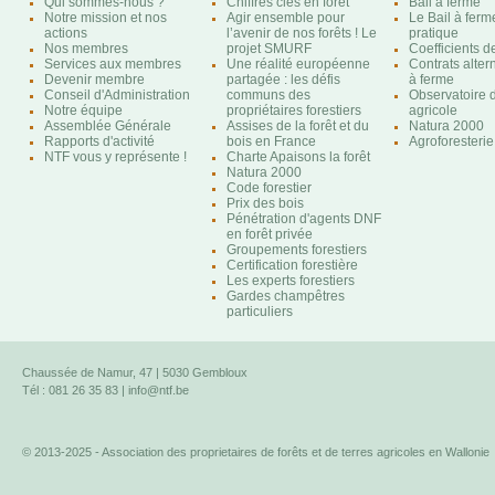
Qui sommes-nous ?
Chiffres clés en forêt
Bail à ferme
Notre mission et nos
Agir ensemble pour
Le Bail à ferm
actions
l’avenir de nos forêts ! Le
pratique
Nos membres
projet SMURF
Coefficients 
Services aux membres
Une réalité européenne
Contrats altern
Devenir membre
partagée : les défis
à ferme
Conseil d'Administration
communs des
Observatoire d
Notre équipe
propriétaires forestiers
agricole
Assemblée Générale
Assises de la forêt et du
Natura 2000
Rapports d'activité
bois en France
Agroforesterie
NTF vous y représente !
Charte Apaisons la forêt
Natura 2000
Code forestier
Prix des bois
Pénétration d'agents DNF
en forêt privée
Groupements forestiers
Certification forestière
Les experts forestiers
Gardes champêtres
particuliers
Chaussée de Namur, 47 | 5030 Gembloux
Tél : 081 26 35 83 |
info@ntf.be
© 2013-2025 - Association des proprietaires de forêts et de terres agricoles en Wallonie