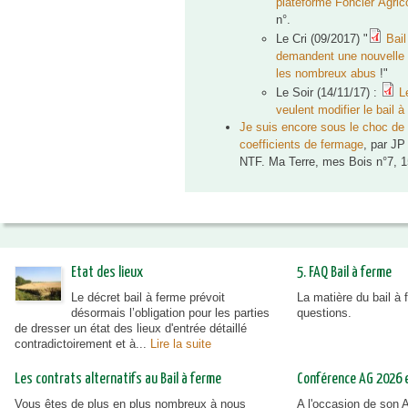
plateforme Foncier Agric
n°.
Le Cri (09/2017) "
Bail
demandent une nouvelle l
les nombreux abus
!"
Le Soir
(14/11/17) :
L
veulent modifier le bail 
Je suis encore sous le choc de 
coefficients de fermage
, par JP
NTF. Ma Terre, mes Bois n°7, 
Etat des lieux
5. FAQ Bail à ferme
Le décret bail à ferme prévoit
La matière du bail à
désormais l’obligation pour les parties
questions.
de dresser un état des lieux d'entrée détaillé
contradictoirement et à...
Lire la suite
Les contrats alternatifs au Bail à ferme
Conférence AG 2026 et
Vous êtes de plus en plus nombreux à nous
A l'occasion de son