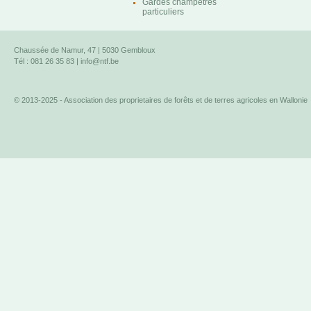
Gardes champêtres
particuliers
Chaussée de Namur, 47 | 5030 Gembloux
Tél : 081 26 35 83 |
info@ntf.be
© 2013-2025 - Association des proprietaires de forêts et de terres agricoles en Wallonie