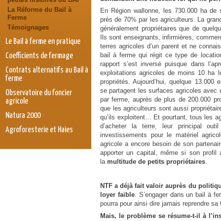
La Réforme du Bail à
En Région wallonne, les 730.000 ha de s
Ferme
près de 70% par les agriculteurs. La grand
Témoignages
généralement propriétaires que de quelq
Ils sont enseignants, infirmières, commer
Le Bail à ferme en pratique
terres agricoles d’un parent et ne connais
bail à ferme qui régit ce type de location
Coefficients de fermage
rapport s’est inversé puisque dans l’ap
Contrats alternatifs au Bail à
exploitations agricoles de moins 10 ha l
ferme
propriétés. Aujourd’hui, quelque 13.000 e
se partagent les surfaces agricoles avec
Observatoire du foncier
par ferme, auprès de plus de 200.000 pro
agricole
que les agriculteurs sont aussi propriétai
Natura 2000
qu’ils exploitent… Et pourtant, tous les a
d’acheter la terre, leur principal outi
Agroforesterie et Haies
investissements pour le matériel agrico
agricole a encore besoin de son partenaire
apporter un capital, même si son profi
la
multitude de petits propriétaires
.
NTF a déjà fait valoir auprès du politiq
loyer faible
. S’engager dans un bail à fe
pourra pour ainsi dire jamais reprendre sa 
Mais, le problème se résume-t-il à l’in