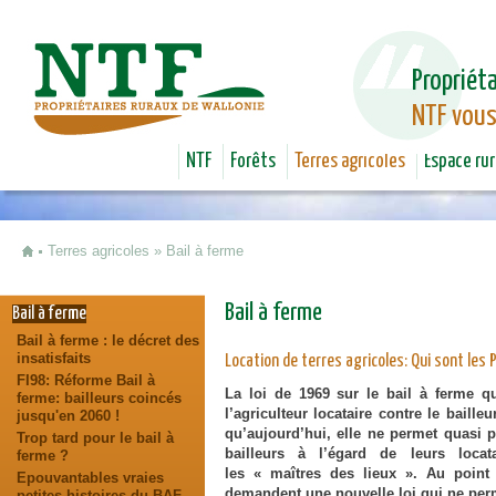
Jum
Propriéta
NTF vous
NTF
Forêts
Terres agricoles
Espace rur
Terres agricoles
»
Bail à ferme
Vous êtes ici
Bail à ferme
Bail à ferme
Bail à ferme : le décret des
insatisfaits
Location de terres agricoles: Qui sont les 
FI98: Réforme Bail à
La loi de 1969 sur le bail à ferme q
ferme: bailleurs coincés
l’agriculteur locataire contre le bailleu
jusqu'en 2060 !
qu’aujourd’hui, elle ne permet quasi 
Trop tard pour le bail à
bailleurs à l’égard de leurs locat
ferme ?
les « maîtres des lieux ». Au point 
Epouvantables vraies
demandent une nouvelle loi qui ne perm
petites histoires du BAF