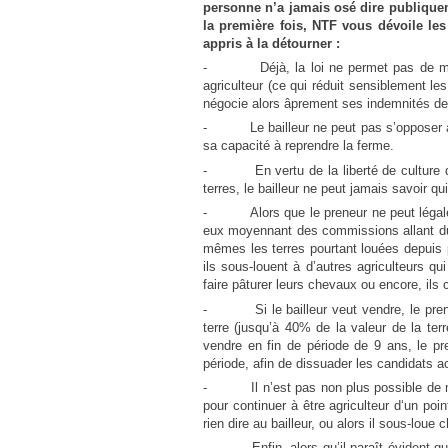
personne n’a jamais osé dire publiquem
la première fois, NTF vous dévoile les 
appris à la détourner :
- Déjà, la loi ne permet pas de mettre 
agriculteur (ce qui réduit sensiblement le
négocie alors âprement ses indemnités de s
- Le bailleur ne peut pas s’opposer à la
sa capacité à reprendre la ferme.
- En vertu de la liberté de culture du p
terres, le bailleur ne peut jamais savoir qu
- Alors que le preneur ne peut légalemen
eux moyennant des commissions allant du s
mêmes les terres pourtant louées depuis pl
ils sous-louent à d’autres agriculteurs qu
faire pâturer leurs chevaux ou encore, ils
- Si le bailleur veut vendre, le preneur 
terre (jusqu’à 40% de la valeur de la terr
vendre en fin de période de 9 ans, le pr
période, afin de dissuader les candidats a
- Il n’est pas non plus possible de mettr
pour continuer à être agriculteur d‘un poi
rien dire au bailleur, ou alors il sous-loue
- Enfin, alors qu’il paraît évident qu’un