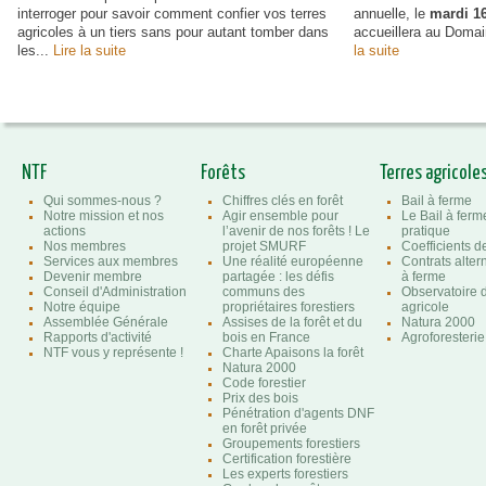
interroger pour savoir comment confier vos terres
annuelle, le
mardi 16
agricoles à un tiers sans pour autant tomber dans
accueillera au Doma
les...
Lire la suite
la suite
NTF
Forêts
Terres agricole
Qui sommes-nous ?
Chiffres clés en forêt
Bail à ferme
Notre mission et nos
Agir ensemble pour
Le Bail à ferm
actions
l’avenir de nos forêts ! Le
pratique
Nos membres
projet SMURF
Coefficients 
Services aux membres
Une réalité européenne
Contrats altern
Devenir membre
partagée : les défis
à ferme
Conseil d'Administration
communs des
Observatoire d
Notre équipe
propriétaires forestiers
agricole
Assemblée Générale
Assises de la forêt et du
Natura 2000
Rapports d'activité
bois en France
Agroforesterie
NTF vous y représente !
Charte Apaisons la forêt
Natura 2000
Code forestier
Prix des bois
Pénétration d'agents DNF
en forêt privée
Groupements forestiers
Certification forestière
Les experts forestiers