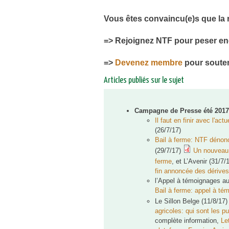
Vous êtes convaincu(e)s que la 
=> Rejoignez NTF pour peser en
=>
Devenez membre
pour souten
Articles publiés sur le sujet
Campagne de Presse été 2017
Il faut en finir avec l'act
(26/7/17)
Bail à ferme: NTF dénonc
(29/7/17)
Un nouveau 
ferme
,
et
L’Avenir (31/7/
fin annoncée des dérives
l’Appel à témoignages a
Bail à ferme: appel à t
Le Sillon Belge (11/8/17) 
agricoles: qui sont les p
complète information,
Le