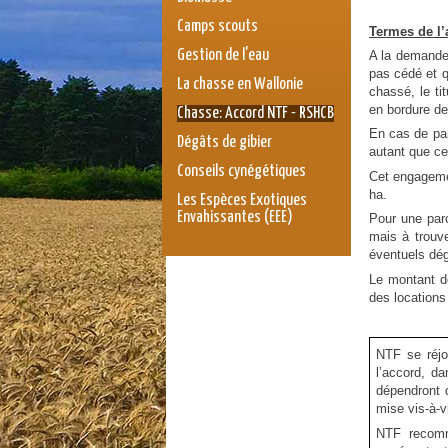
Camps scouts
Termes de l’
Gestion de l'eau
A la demande 
pas cédé et q
La chasse en Wallonie
chassé, le ti
en bordure de(
Chasse: Accord NTF - RSHCB
En cas de par
Dégâts de gibier
autant que ce
Conseils cynégétiques
Cet engagemen
ha.
Les Espèces Exotiques
Envahissantes (EEE)
Pour une parc
mais à trouv
éventuels dég
Le montant d
des locations
NTF se réjou
l’accord, d
dépendront 
mise vis-à-vi
NTF recomm