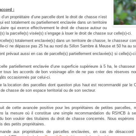
accord :
d’un propriétaire d’une parcelle dont le droit de chasse n’est
ui est totalement ou partiellement enclavée dans un territoire
tulaire qui exerce effectivement le droit de chasse autour ou
s) la parcelle(s) visée(s) s’engage à louer le droit de chasse sur celle(s)-ci.
celle(s) totalement enclavée(s) dans un territoire de chasse, le chasseur con
lle-ci ne dépasse pas 25 ha au nord du Sillon Sambre & Meuse et 50 ha au 
t prévaut aussi en cas de parcelle(s) partiellement enclavée(s) si celle(s)-ci 
elle partiellement enclavée d’une superficie supérieure à 5 ha, le chasseur 
er tous les accords de bon voisinage afin de ne pas créer des réserves no
âts occasionnés par celui-ci.
e la location des parcelles dont question plus haut est recommandé par le 
 de chasse de son espace territorial ou de son secteur.
it de cette avancée positive pour les propriétaires de petites parcelles, 
ans la mesure où il constitue une simple recommandation du RSHCB à ses
du bon vouloir des titulaires du droit de chasse concernés. Nous espérons 
s des petits propriétaires.
ande aux propriétaires de parcelles enclavées, en cas de désaccord 