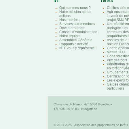
NTF
Forêts
Qui sommes-nous ?
Chiffres clés e
Notre mission et nos
Agir ensembl
actions
l’avenir de nos
Nos membres
projet SMURF
Services aux membres
Une réalité e
Devenir membre
partagée : les
Conseil d'Administration
communs des
Notre équipe
propriétaires f
Assemblée Générale
Assises de la 
Rapports d'activité
bois en Franc
NTF vous y représente !
Charte Apaison
Natura 2000
Code forestier
Prix des bois
Pénétration d
en forêt privé
Groupements f
Certification f
Les experts fo
Gardes champ
particuliers
Chaussée de Namur, 47 | 5030 Gembloux
Tél : 081 26 35 83 |
info@ntf.be
© 2013-2025 - Association des proprietaires de forêts 