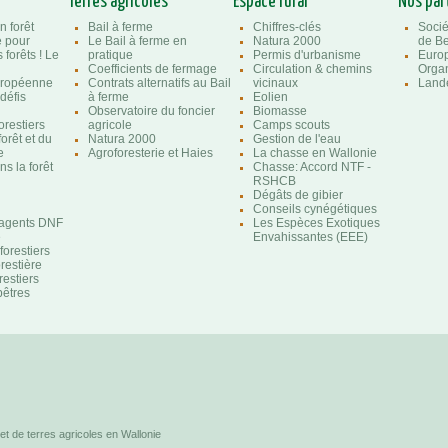
Terres agricoles
Espace rural
Nos par
n forêt
Bail à ferme
Chiffres-clés
Socié
e pour
Le Bail à ferme en
Natura 2000
de Be
 forêts ! Le
pratique
Permis d'urbanisme
Euro
Coefficients de fermage
Circulation & chemins
Organ
uropéenne
Contrats alternatifs au Bail
vicinaux
Lande
 défis
à ferme
Eolien
Observatoire du foncier
Biomasse
orestiers
agricole
Camps scouts
forêt et du
Natura 2000
Gestion de l'eau
e
Agroforesterie et Haies
La chasse en Wallonie
s la forêt
Chasse: Accord NTF -
RSHCB
Dégâts de gibier
Conseils cynégétiques
'agents DNF
Les Espèces Exotiques
e
Envahissantes (EEE)
orestiers
orestière
restiers
êtres
et de terres agricoles en Wallonie