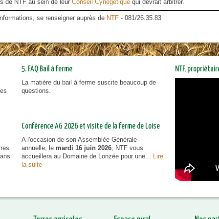
ts de NTF au sein de leur
Conseil Cynégétique
qui devrait arbitrer.
nformations, se renseigner auprès de
NTF
- 081/26.35.83
5. FAQ Bail à ferme
NTF, propriétai
La matière du bail à ferme suscite beaucoup de
NTF, prop
ies
questions.
vous inf
Conférence AG 2026 et visite de la ferme de Loise
A l'occasion de son Assemblée Générale
rres
annuelle, le
mardi 16 juin 2026
, NTF vous
dans
accueillera au Domaine de Lonzée pour une...
Lire
la suite