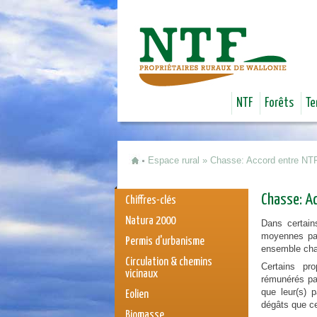
NTF
Forêts
Te
Espace rural
»
Chasse: Accord entre NTF
Vous êtes ici
Chasse: Ac
Chiffres-clés
Natura 2000
Dans certain
moyennes par
Permis d'urbanisme
ensemble chas
Circulation & chemins
Certains pr
vicinaux
rémunérés par
que leur(s) p
Eolien
dégâts que ce
Biomasse