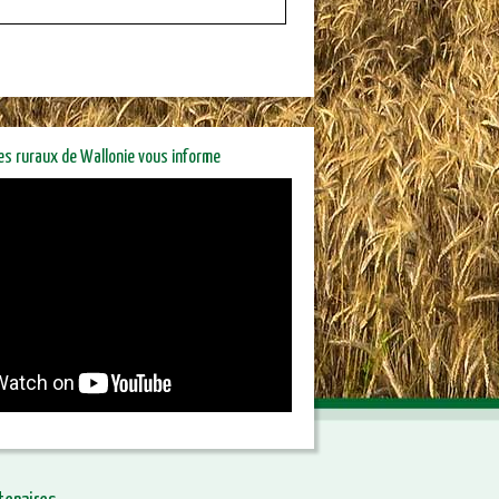
res ruraux de Wallonie vous informe
riétaires ruraux de Wallonie
orme