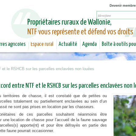
Jump to navigation
Devenir membre
Propriétaires ruraux de Wallonie,
NTF vous représente et défend vos droits
rres agricoles
Espace rural
Actualité
Agenda
Boîte à outils po
 et le RSHCB sur les parcelles enclavées non louées
cord entre NTF et le RSHCB sur les parcelles enclavées non 
s territoires de chasse, il est constaté que de petites ou
celles totalement ou partiellement enclavées au sein d’un
sé ne sont pas prises en location par les chasseurs.
opriétaires de ces parcelles souhaitent néanmoins être
 une location de chasse pour l’accueil de la faune sauvage
arcelles(s) apporte(nt) et pour être défrayés en partie des
tte faune pourrait occasionner.