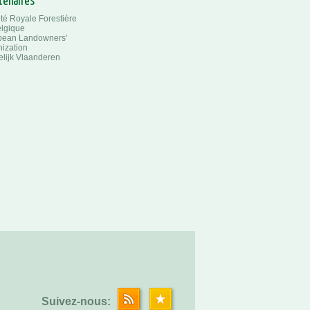
tenaires
té Royale Forestière
lgique
pean Landowners'
ization
lijk Vlaanderen
Suivez-nous: