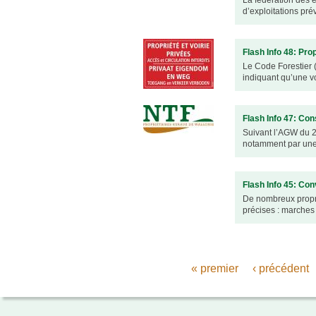
La fédération des 
d’exploitations pré
urbanisme en zone rurale
Flash Info 48: Pro
Le Code Forestier (
indiquant qu’une vo
Flash Info 47: Con
Suivant l’AGW du 2
notamment par une r
Flash Info 45: Con
De nombreux proprié
précises : marches
Pages
« premier
‹ précédent