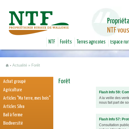
Jum
Propriéta
NTF vous
NTF
Forêts
Terres agricoles
Espace rur
Actualité
»
Forêt
Vous êtes ici
Forêt
Achat groupé
Agriculture
Flash Info 59: C
Articles "Ma terre, mes bois"
A la veille des ve
nous fait part de s
Articles Silva
Bail à ferme
Flash Info 57: Prot
Biodiversité
Consultation publiq