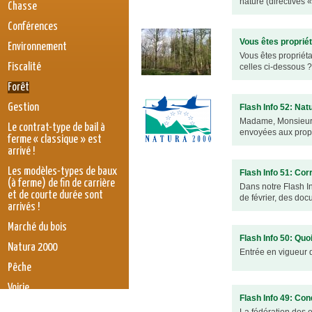
nature (directives 
Chasse
Conférences
Vous êtes propriét
Environnement
Vous êtes propriét
Fiscalité
celles ci-dessous
Forêt
Gestion
Flash Info 52: Na
Madame, Monsieur, 
Le contrat-type de bail à
envoyées aux propri
ferme « classique » est
arrivé !
Les modèles-types de baux
Flash Info 51: Cor
(à ferme) de fin de carrière
Dans notre Flash I
et de courte durée sont
de février, des doc
arrivés !
Marché du bois
Flash Info 50: Quo
Natura 2000
Entrée en vigueur 
Pêche
Voirie
Flash Info 49: Con
législation