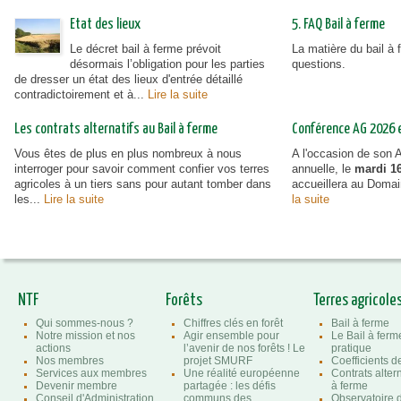
Etat des lieux
5. FAQ Bail à ferme
Le décret bail à ferme prévoit
La matière du bail à
désormais l’obligation pour les parties
questions.
de dresser un état des lieux d'entrée détaillé
contradictoirement et à...
Lire la suite
Les contrats alternatifs au Bail à ferme
Conférence AG 2026 et
Vous êtes de plus en plus nombreux à nous
A l'occasion de son
interroger pour savoir comment confier vos terres
annuelle, le
mardi 16
agricoles à un tiers sans pour autant tomber dans
accueillera au Doma
les...
Lire la suite
la suite
NTF
Forêts
Terres agricole
Qui sommes-nous ?
Chiffres clés en forêt
Bail à ferme
Notre mission et nos
Agir ensemble pour
Le Bail à ferm
actions
l’avenir de nos forêts ! Le
pratique
Nos membres
projet SMURF
Coefficients 
Services aux membres
Une réalité européenne
Contrats altern
Devenir membre
partagée : les défis
à ferme
Conseil d'Administration
communs des
Observatoire d