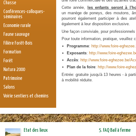
une foire commerciale et des dizaines d'a
Chasse
Cette année,
les enfants seront à l'h
Conférences-colloques-
un manège de poneys, des moutons, ânes
séminaires
pourront également participer à des atel
également à leur disposition exclusive.
Economie rurale
Une façon conviviale, pour professionnels 
Faune sauvage
Pour toute information, pratique, veuillez c
Filière Forêt-Bois
Programme
:
http://www.foire-egheze
Formation
Exposants
:
http://www.foire-eghezee.
Accès
:
http://www.foire-eghezee.be/A
Forêt
Plan de la foire
:
http://www.foire-eghe
Natura 2000
Entrée: gratuite jusqu'à 13 heures - à par
Patrimoine
à mobilité réduite.
Salons
Voirie sentiers et chemins
Etat des lieux
5. FAQ Bail à ferme