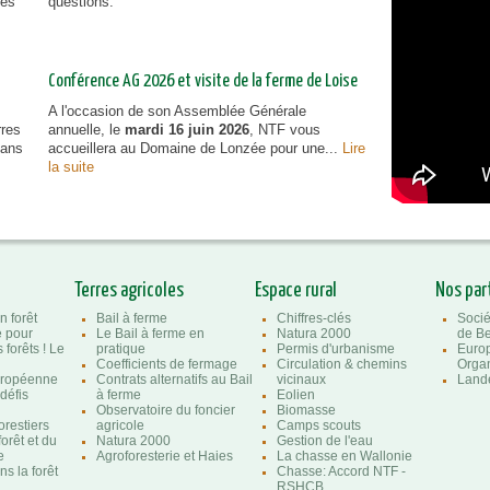
NTF, prop
ies
questions.
vous inf
Conférence AG 2026 et visite de la ferme de Loise
A l'occasion de son Assemblée Générale
rres
annuelle, le
mardi 16 juin 2026
, NTF vous
dans
accueillera au Domaine de Lonzée pour une...
Lire
la suite
Terres agricoles
Espace rural
Nos par
n forêt
Bail à ferme
Chiffres-clés
Socié
e pour
Le Bail à ferme en
Natura 2000
de Be
 forêts ! Le
pratique
Permis d'urbanisme
Euro
Coefficients de fermage
Circulation & chemins
Organ
uropéenne
Contrats alternatifs au Bail
vicinaux
Lande
 défis
à ferme
Eolien
Observatoire du foncier
Biomasse
orestiers
agricole
Camps scouts
forêt et du
Natura 2000
Gestion de l'eau
e
Agroforesterie et Haies
La chasse en Wallonie
s la forêt
Chasse: Accord NTF -
RSHCB