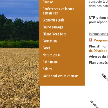
concocté à de
Chasse
dans nos cam
Conférences-colloques-
séminaires
NTF y tient 
Economie rurale
pour répondr
Faune sauvage
Informations 
Filière Forêt-Bois
Programme
Formation
Plus d'info
Forêt
de Développ
Natura 2000
Adresse du 
Patrimoine
Plan d'accès
Salons
Voirie sentiers et chemins
mehaign