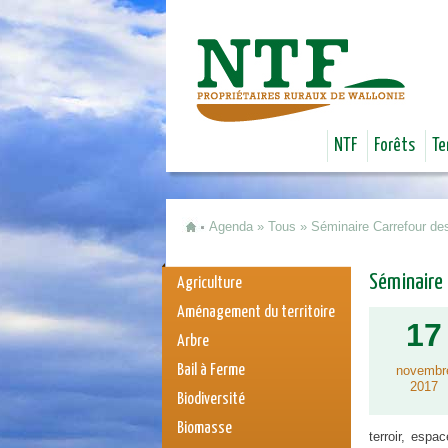
NTF
Forêts
Te
Agenda
»
Tous
»
Séminaire Carrefour des
Vous êtes ici
Séminaire 
Agriculture
Aménagement du territoire
17
Arbre
Bail à Ferme
novembr
2017
Biodiversité
Biomasse
terroir, esp