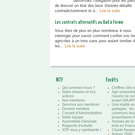
désormais l’obligation pour les part
de dresser un état des lieux d'entrée détaillé
contradictoirement et à...
Lire la suite
Les contrats alternatifs au Bail à ferme
Vous êtes de plus en plus nombreux à nous
interroger pour savoir comment confier vos te
agricoles à un tiers sans pour autant tomber 
les...
Lire la suite
NTF
Forêts
Qui sommes-nous ?
Chiffres clés e
Notre mission et nos
Agir ensembl
actions
l’avenir de nos
Nos membres
projet SMURF
Services aux membres
Une réalité e
Devenir membre
partagée : les
Conseil d'Administration
communs des
Notre équipe
propriétaires f
Assemblée Générale
Assises de la 
Rapports d'activité
bois en Franc
NTF vous y représente !
Charte Apaison
Natura 2000