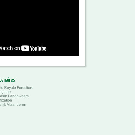
riétaires ruraux de Wallonie
orme
tenaires
té Royale Forestière
lgique
pean Landowners'
ization
lijk Vlaanderen