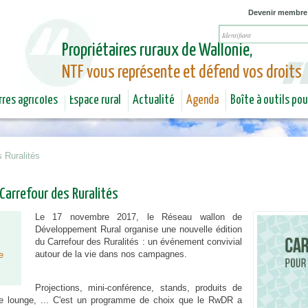
Jump to navigation
Devenir membre
Propriétaires ruraux de Wallonie,
NTF vous représente et défend vos droits
rres agricoles
Espace rural
Actualité
Agenda
Boîte à outils po
 Ruralités
Carrefour des Ruralités
Le 17 novembre 2017, le Réseau wallon de
Développement Rural organise une nouvelle édition
du Carrefour des Ruralités : un événement convivial
autour de la vie dans nos campagnes.
e
Projections, mini-conférence, stands, produits de
ace lounge, ... C'est un programme de choix que le RwDR a