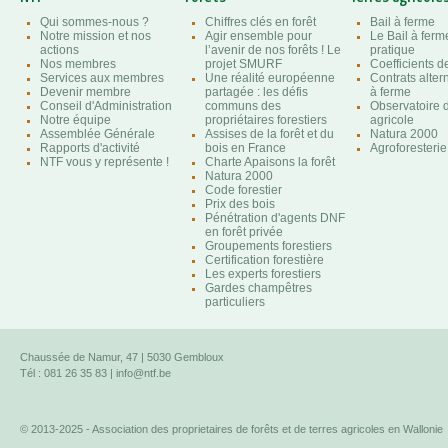
Qui sommes-nous ?
Chiffres clés en forêt
Bail à ferme
Notre mission et nos
Agir ensemble pour
Le Bail à ferm
actions
l’avenir de nos forêts ! Le
pratique
Nos membres
projet SMURF
Coefficients 
Services aux membres
Une réalité européenne
Contrats altern
Devenir membre
partagée : les défis
à ferme
Conseil d'Administration
communs des
Observatoire d
Notre équipe
propriétaires forestiers
agricole
Assemblée Générale
Assises de la forêt et du
Natura 2000
Rapports d'activité
bois en France
Agroforesterie
NTF vous y représente !
Charte Apaisons la forêt
Natura 2000
Code forestier
Prix des bois
Pénétration d'agents DNF
en forêt privée
Groupements forestiers
Certification forestière
Les experts forestiers
Gardes champêtres
particuliers
Chaussée de Namur, 47 | 5030 Gembloux
Tél : 081 26 35 83 |
info@ntf.be
© 2013-2025 - Association des proprietaires de forêts et de terres agricoles en Wallonie