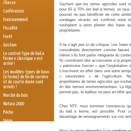
Chasse
Sachant que les terres agricoles sont exp
pour 65 à 70% (en bail à ferme), un taux 
Conférences
pourrait ne pas bénéficier de cette ambit
Environnement
sondages récents ont confirmé notre int
souhaitent a priori planter des haies q
Fiscalité
propriétaires.
Forêt
Il ne s’agit pas ici de critiquer. Les haies
Gestion
considérées directement comme faisant pa
Le contrat-type de bail à
même s’ils font partie intégrante du conten
ferme « classique » est
Ils constituent des accessoires à la propri
arrivé !
« patrimoine foncier » que l’exploitation 
s’inscrivent en effet dans une autre tempo
Les modèles-types de baux
« saisonnière » de l’agriculture. 
(à ferme) de fin de carrière
propriétaires de terres agricoles qui souhai
et de courte durée sont
en des termes environnementaux. La légis
arrivés !
permet pas, le bailleur ne peut en effet que
Marché du bois
Natura 2000
Chez NTF, nous sommes convaincus qu’un
du bail à ferme, est possible. Pour ce
Pêche
davantage de renseignements sur vos amb
Voirie
législation
Merci de
nous répondre à ce sondage po