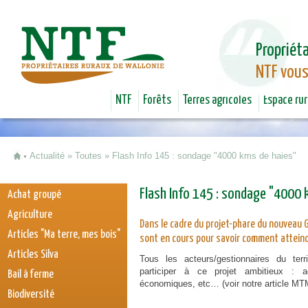
Jum
Propriéta
NTF vous
NTF
Forêts
Terres agricoles
Espace rur
Actualité
»
Toutes
»
Flash Info 145 : sondage "4000 kms de haies"
Vous êtes ici
Flash Info 145 : sondage "4000 
Achat groupé
Agriculture
Dans le cadre du projet-phare du nouveau Go
Articles "Ma terre, mes bois"
sont en cours pour savoir comment atteindr
Articles Silva
Tous les acteurs/gestionnaires du terr
participer à ce projet ambitieux : a
Bail à ferme
économiques, etc… (voir notre article 
Biodiversité