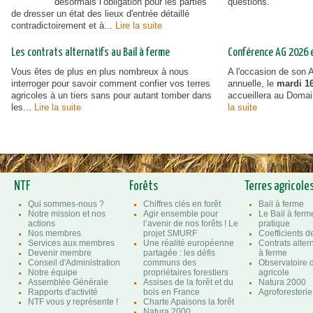
désormais l’obligation pour les parties
questions.
de dresser un état des lieux d'entrée détaillé
contradictoirement et à...
Lire la suite
Les contrats alternatifs au Bail à ferme
Conférence AG 2026 et
Vous êtes de plus en plus nombreux à nous
A l'occasion de son
interroger pour savoir comment confier vos terres
annuelle, le
mardi 16
agricoles à un tiers sans pour autant tomber dans
accueillera au Doma
les...
Lire la suite
la suite
NTF
Forêts
Terres agricole
Qui sommes-nous ?
Chiffres clés en forêt
Bail à ferme
Notre mission et nos
Agir ensemble pour
Le Bail à ferm
actions
l’avenir de nos forêts ! Le
pratique
Nos membres
projet SMURF
Coefficients 
Services aux membres
Une réalité européenne
Contrats altern
Devenir membre
partagée : les défis
à ferme
Conseil d'Administration
communs des
Observatoire d
Notre équipe
propriétaires forestiers
agricole
Assemblée Générale
Assises de la forêt et du
Natura 2000
Rapports d'activité
bois en France
Agroforesterie
NTF vous y représente !
Charte Apaisons la forêt
Natura 2000