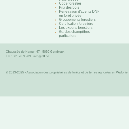
Code forestier
Prix des bois
Pénétration d'agents DNF
en forêt privée
Groupements forestiers
Certification forestière
Les experts forestiers
Gardes champêtres
particuliers
Chaussée de Namur, 47 | 5030 Gembloux
Tél : 081 26 35 83 |
info@ntf.be
© 2013-2025 - Association des proprietaires de forêts et de terres agricoles en Wallonie