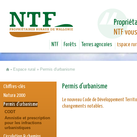
Jum
Propriéta
NTF vous
NTF
Forêts
Terres agricoles
Espace rur
Espace rural
»
Permis d'urbanisme
Vous êtes ici
Permis d'urbanisme
Chiffres-clés
Natura 2000
Le nouveau Code de Développement Territor
Permis d'urbanisme
changements notables.
CODT
Amnistie et prescription
pour les infractions
urbanistiques
Circulation & chemins