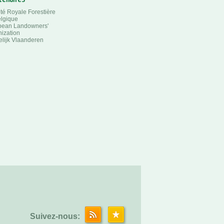
té Royale Forestière
lgique
pean Landowners'
ization
lijk Vlaanderen
Suivez-nous: