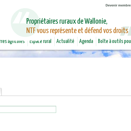
Jump to navigation
Devenir membre
Propriétaires ruraux de Wallonie,
NTF vous représente et défend vos droits
rres agricoles
Espace rural
Actualité
Agenda
Boîte à outils po
onglet actif)