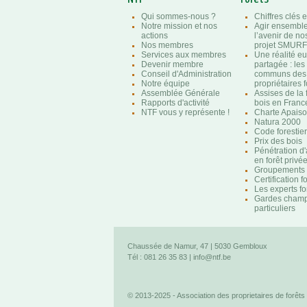
Qui sommes-nous ?
Chiffres clés e
Notre mission et nos
Agir ensembl
actions
l’avenir de nos
Nos membres
projet SMURF
Services aux membres
Une réalité e
Devenir membre
partagée : les
Conseil d'Administration
communs des
Notre équipe
propriétaires f
Assemblée Générale
Assises de la 
Rapports d'activité
bois en Franc
NTF vous y représente !
Charte Apaison
Natura 2000
Code forestier
Prix des bois
Pénétration d
en forêt privé
Groupements f
Certification f
Les experts fo
Gardes champ
particuliers
Chaussée de Namur, 47 | 5030 Gembloux
Tél : 081 26 35 83 |
info@ntf.be
© 2013-2025 - Association des proprietaires de forêts 