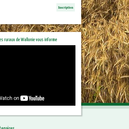
Inscription
res ruraux de Wallonie vous informe
riétaires ruraux de Wallonie
orme
tenaires