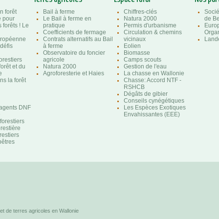
n forêt
Bail à ferme
Chiffres-clés
Socié
e pour
Le Bail à ferme en
Natura 2000
de Be
 forêts ! Le
pratique
Permis d'urbanisme
Euro
Coefficients de fermage
Circulation & chemins
Organ
uropéenne
Contrats alternatifs au Bail
vicinaux
Lande
 défis
à ferme
Eolien
Observatoire du foncier
Biomasse
orestiers
agricole
Camps scouts
forêt et du
Natura 2000
Gestion de l'eau
e
Agroforesterie et Haies
La chasse en Wallonie
s la forêt
Chasse: Accord NTF -
RSHCB
Dégâts de gibier
Conseils cynégétiques
'agents DNF
Les Espèces Exotiques
e
Envahissantes (EEE)
orestiers
orestière
restiers
êtres
et de terres agricoles en Wallonie