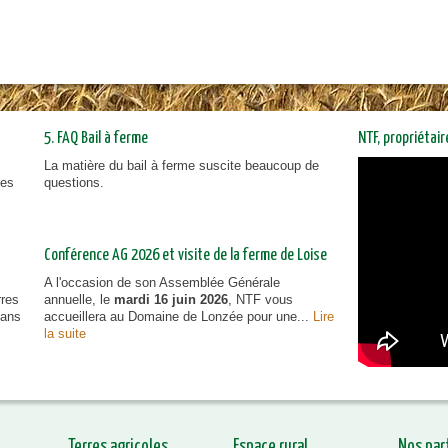
5. FAQ Bail à ferme
NTF, propriétai
La matière du bail à ferme suscite beaucoup de
NTF, prop
ies
questions.
vous inf
Conférence AG 2026 et visite de la ferme de Loise
A l'occasion de son Assemblée Générale
rres
annuelle, le
mardi 16 juin 2026
, NTF vous
dans
accueillera au Domaine de Lonzée pour une...
Lire
la suite
Terres agricoles
Espace rural
Nos par