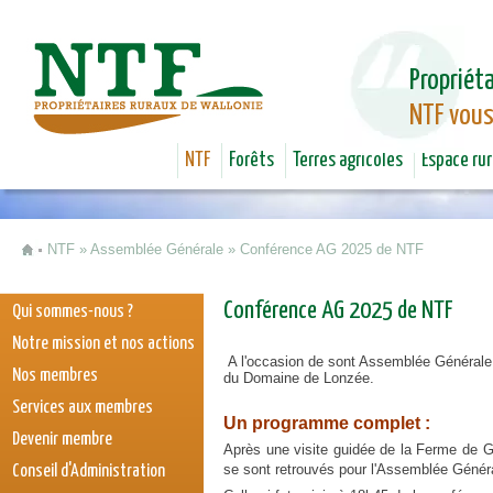
Jum
Propriéta
NTF vous
NTF
Forêts
Terres agricoles
Espace rur
NTF
»
Assemblée Générale
»
Conférence AG 2025 de NTF
Vous êtes ici
Conférence AG 2025 de NTF
Qui sommes-nous ?
Notre mission et nos actions
A l'occasion de sont Assemblée Générale
Nos membres
du Domaine de Lonzée.
Services aux membres
Un programme complet :
Devenir membre
Après une visite guidée de la Ferme de G
se sont retrouvés pour l'Assemblée Génér
Conseil d'Administration