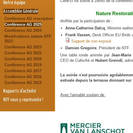
Celle-ci fut suivie à 18h45 de la conférenc
Notre équipe
Assemblée Générale
Nature Restorat
Conférence AG inscription
étoffée par la
participation de :
Conférence AG 2025
Anne-Catherine Dalcq
, Ministre wallon
Conférence AG 2024
Frank Vassen,
Desk Officer EU Birds 
Modifications statuts NTF
2023
Support de son exposé
Support de son exposé
Conférence AG 2023
Damien Gregoire
, Président de NTF
Conférence AG 2022
Une table ronde animée par
Jean-Marie 
Conférence AG 2020
CEO de CultivAé et
Hubert Greindl,
admin
Conférence AG 2019
Conférence AG 2017
La soirée s'est poursuivie agréablement 
Conférence AG 2016
estivale depuis la terrasse donnant sur 
Conférence AG 2015
Rapports d'activité
Avec l'aimable soutien de
NTF vous y représente !