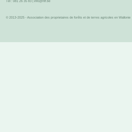
Tél : 081 26 35 83 |
info@ntf.be
© 2013-2025 - Association des proprietaires de forêts et de terres agricoles en Wallonie