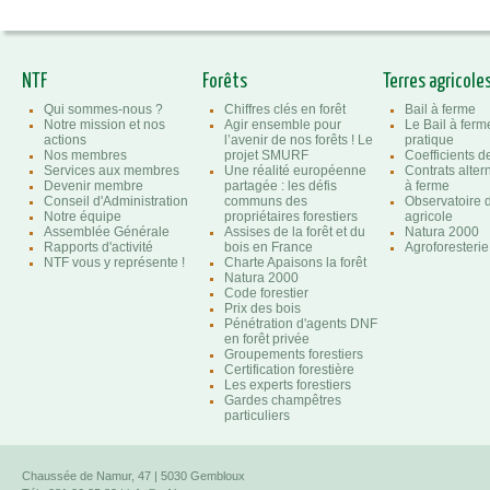
NTF
Forêts
Terres agricole
Qui sommes-nous ?
Chiffres clés en forêt
Bail à ferme
Notre mission et nos
Agir ensemble pour
Le Bail à ferm
actions
l’avenir de nos forêts ! Le
pratique
Nos membres
projet SMURF
Coefficients 
Services aux membres
Une réalité européenne
Contrats altern
Devenir membre
partagée : les défis
à ferme
Conseil d'Administration
communs des
Observatoire d
Notre équipe
propriétaires forestiers
agricole
Assemblée Générale
Assises de la forêt et du
Natura 2000
Rapports d'activité
bois en France
Agroforesterie
NTF vous y représente !
Charte Apaisons la forêt
Natura 2000
Code forestier
Prix des bois
Pénétration d'agents DNF
en forêt privée
Groupements forestiers
Certification forestière
Les experts forestiers
Gardes champêtres
particuliers
Chaussée de Namur, 47 | 5030 Gembloux