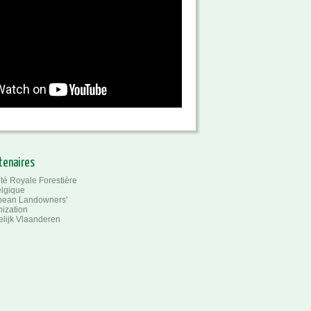
tenaires
té Royale Forestière
lgique
pean Landowners'
ization
lijk Vlaanderen