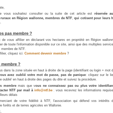
ute,
 vous souhaitez consulter ou la suite de cet article est
réservée a
e ruraux en Région wallonne, membres de NTF
,
qui cotisent pour leurs 
é
.
tes pas membre ?
it de vous affilier en déclarant vos hectares en propriété en Région wallon
er de toute l'information disponible sur ce site, ainsi que des multiples servic
x membre de NTF.
ilier, cliquez ici:
Comment devenir membre
?
s membre ?
us dans la zone située en haut à droite de la page (identifiant ou login + mot 
vous avez oublié votre mot de passe, pas de panique
: cliquez sur le li
e oublié' en haut à droite des pages du dite et suivez la procédure.
es membre
mais que v
ous ne connaissez pas ou plus votre identifian
tacter NTF par mail à
info@ntf.be
: vous recevrez les informations requis
lleurs délais
erciant de votre fidélité à NTF, l'association qui défend vos intérêts 
de forêts et de terres agricoles en Wallonie.
,