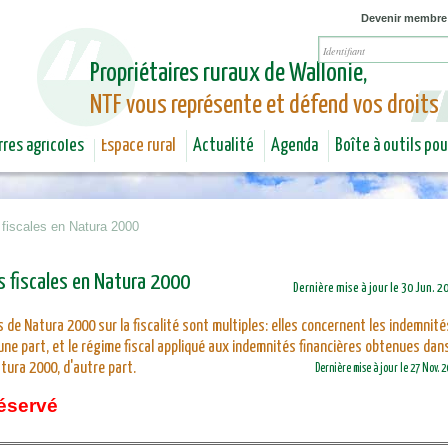
Jump to navigation
Devenir membre
Propriétaires ruraux de Wallonie,
NTF vous représente et défend vos droits
rres agricoles
Espace rural
Actualité
Agenda
Boîte à outils po
 fiscales en Natura 2000
s fiscales en Natura 2000
Dernière mise à jour le 30 Jun. 2
s de Natura 2000 sur la fiscalité sont multiples: elles concernent les indemnité
'une part, et le régime fiscal appliqué aux indemnités financières obtenues dan
atura 2000, d'autre part.
Dernière mise à jour le 27 Nov. 
éservé