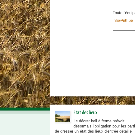
Eolien
Biomasse
Toute l'équi
info@ntf.be
Camps scouts
Gestion de l'eau
La chasse en Wallonie
Chasse: Accord NTF - RSHCB
Dégâts de gibier
Conseils cynégétiques
Les Espèces Exotiques
Envahissantes (EEE)
Etat des lieux
Le décret bail à ferme prévoit
désormais l’obligation pour les part
de dresser un état des lieux d'entrée détaillé