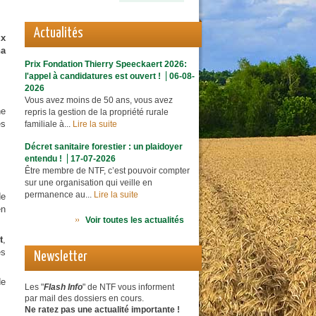
Actualités
ux
ha
Prix Fondation Thierry Speeckaert 2026:
l'appel à candidatures est ouvert !
06-08-
2026
Vous avez moins de 50 ans, vous avez
ne
repris la gestion de la propriété rurale
es
familiale à...
Lire la suite
Décret sanitaire forestier : un plaidoyer
entendu !
17-07-2026
Être membre de NTF, c’est pouvoir compter
sur une organisation qui veille en
permanence au...
Lire la suite
de
en
Voir toutes les actualités
t
,
es
Newsletter
de
Les "
Flash Info
" de NTF vous informent
par mail des dossiers en cours.
Ne ratez pas une actualité importante !