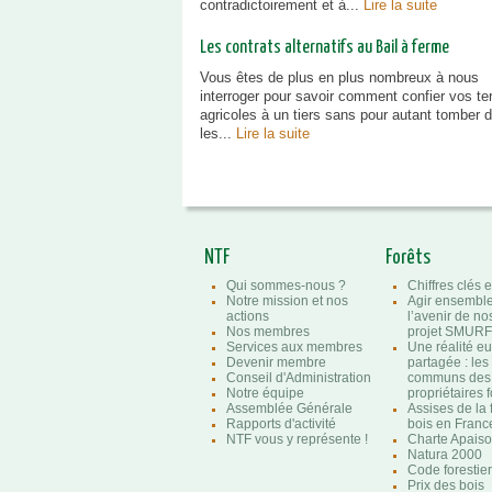
contradictoirement et à...
Lire la suite
Les contrats alternatifs au Bail à ferme
Vous êtes de plus en plus nombreux à nous
interroger pour savoir comment confier vos te
agricoles à un tiers sans pour autant tomber 
les...
Lire la suite
NTF
Forêts
Qui sommes-nous ?
Chiffres clés e
Notre mission et nos
Agir ensembl
actions
l’avenir de nos
Nos membres
projet SMURF
Services aux membres
Une réalité e
Devenir membre
partagée : les
Conseil d'Administration
communs des
Notre équipe
propriétaires f
Assemblée Générale
Assises de la 
Rapports d'activité
bois en Franc
NTF vous y représente !
Charte Apaison
Natura 2000
Code forestier
Prix des bois