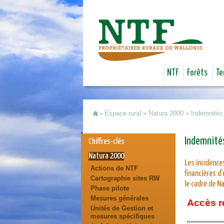
NTF
Forêts
Te
Espace rural
»
Natura 2000
»
Indemnités
Vous êtes ici
Indemnité
Chiffres-clés
Natura 2000
Les incidence
Actions de NTF
financières d
Cartographie sites RW
le cadre de N
Phase pilote
Mesures générales
Accès r
Unités de Gestion et
mesures spécifiques