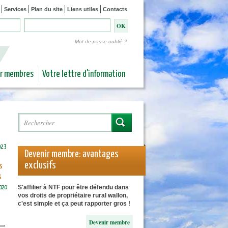
Services
Plan du site
Liens utiles
Contacts
Mot de passe oublié ?
ur membres
Votre lettre d'information
Rechercher
Formulaire de recherche
023
Devenir membre: avantages
exclusifs
s
s
S'affilier à NTF pour être défendu dans
2020
vos droits de propriétaire rural wallon,
c'est simple et ça peut rapporter gros !
Devenir membre