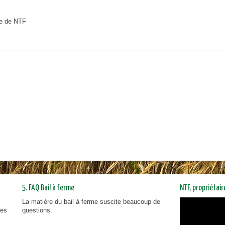
pe de NTF
5. FAQ Bail à ferme
NTF, propriétai
La matière du bail à ferme suscite beaucoup de
NTF, prop
ies
questions.
vous inf