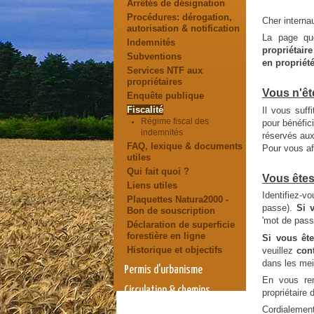
Arrêtés de désignation
Procédures: dérogation,
Cher interna
autorisation & notification
La page que
Indemnités
propriétair
Subventions
en propriét
Services NTF aux
propriétaires
Vous n'ê
Enquête publique
Fiscalité
Il vous suff
Régime fiscal des
pour bénéfici
indemnités
réservés au
FAQ, lexique & documents
Pour vous aff
utiles
Qui fait quoi ?
Vous ête
Liens utiles
Identifiez-vo
Plaquettes Natura2000 -
passe).
Si 
Bon de souscription
'mot de pass
Déclaration de superficie
forestière en ligne
Si vous êt
Historique et objectifs
veuillez
con
dans les mei
Permis d'urbanisme
En vous rem
Circulation & chemins
propriétaire 
vicinaux
Cordialement